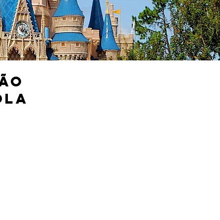
ção
OLA