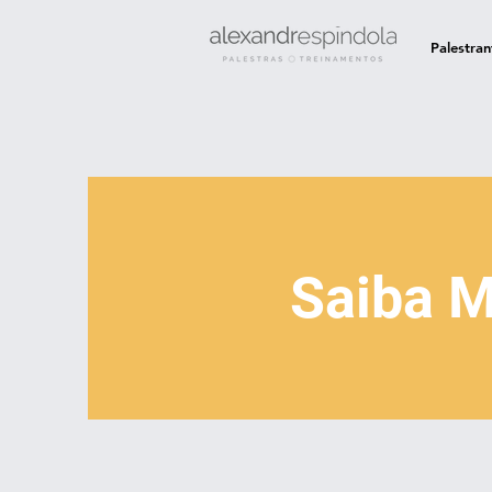
Palestran
Saiba M