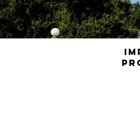
im
PR