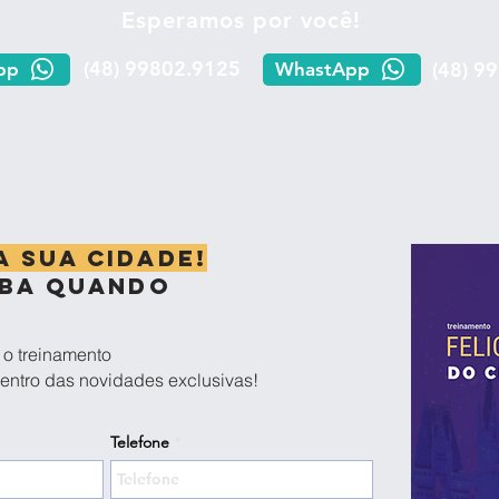
Esperamos por você!
(48) 99802.9125
(48) 9
pp
WhastApp
 sua cidade!
iba quando
 o treinamento
dentro das novidades exclusivas!
Telefone