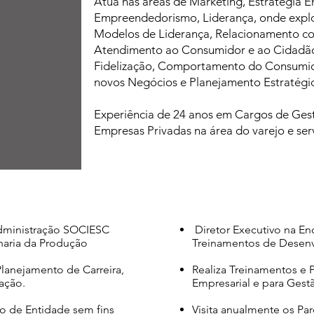
Atua nas áreas de Marketing, Estratégia E
Empreendedorismo, Liderança, onde explo
Modelos de Liderança, Relacionamento c
Atendimento ao Consumidor e ao Cidadão,
Fidelização, Comportamento do Consumid
novos Negócios e Planejamento Estratégi
Experiência de 24 anos em Cargos de Ges
Empresas Privadas na área do varejo e ser
Administração SOCIESC
Diretor Executivo na Enc
haria da Produção
Treinamentos de Desenv
anejamento de Carreira,
Realiza Treinamentos e 
ação.
Empresarial e para Gestã
o de Entidade sem fins
Visita anualmente os Pa