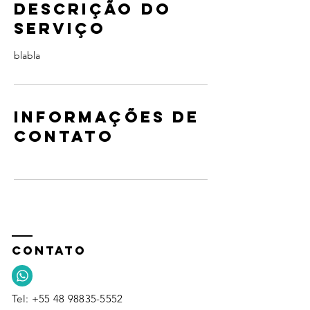
Descrição do
r
r
serviço
a
d
blabla
o
Informações de
contato
CONTATO
​Tel: +55 48 98835-5552