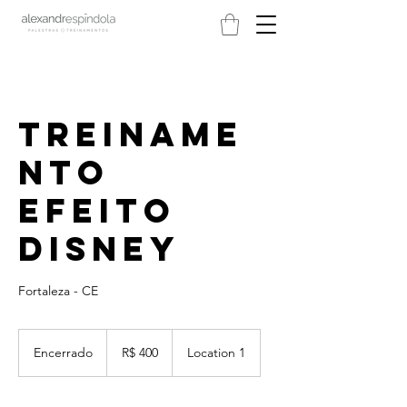
Treiname
nto
Efeito
Disney
Fortaleza - CE
400
Reais
Encerrado
E
R$ 400
Location 1
brasileiros
n
c
e