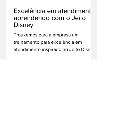
Excelência em atendimento:
aprendendo com o Jeito
Disney
Trouxemos para a empresa um
treinamento para excelência em
atendimento inspirado no Jeito Disney
para oxigenar os Softplayers para
nunca...
CONTATO
​Tel: +55 48 98835-5552
contato@alexandreespindola.com.br
Nome Completo