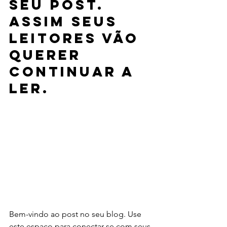
seu post. 
Assim seus 
leitores vão 
querer 
continuar a 
ler.
Bem-vindo ao post no seu blog. Use 
este espaço para conectar-se com seus 