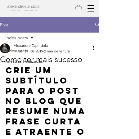
Post
Todos posts
Alexandre Espindola
Todos posts
14 de jan. de 2019
2 min de leitura
Como ter mais sucesso
Palestras Realizadas
Crie um 
subtítulo 
para o post 
no blog que 
resume numa 
frase curta 
e atraente o 